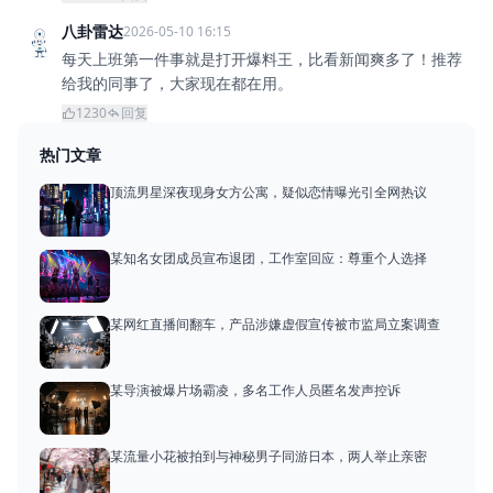
八卦雷达
2026-05-10 16:15
每天上班第一件事就是打开爆料王，比看新闻爽多了！推荐
给我的同事了，大家现在都在用。
1230
回复
热门文章
顶流男星深夜现身女方公寓，疑似恋情曝光引全网热议
某知名女团成员宣布退团，工作室回应：尊重个人选择
某网红直播间翻车，产品涉嫌虚假宣传被市监局立案调查
某导演被爆片场霸凌，多名工作人员匿名发声控诉
某流量小花被拍到与神秘男子同游日本，两人举止亲密